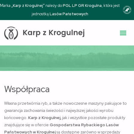
Marka
„Karp z Krogulnej”
należy do
PGL LP GR Krogulna
, która jest
jednostką
Lasów Państwowych
KARP Z
KROGULNEJ |
GOSPODARSTWO
RYBACKIE
KROGULNA
Współpraca
Własna przetwórnia ryb, a także nowoczesne maszyny pakujące to
gwarancja zachowania świeżości i najwyższej jakości wyrobu
końcowego.
Karp z Krogulnej,
jak i wszystkie pozostałe produkty
znajdujące się w ofercie
Gospodarstwa Rybackiego Lasów
Państwowych w Krogulnej
są dostępne zarówno w sprzedaży